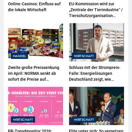
Online-Casinos: Einfluss auf
EU-Kommission wird zur
die lokale Wirtschaft
„Zentrale der Tierindustrie“ /
Tierschutzorganisation
Animal Equality prangert mit
Projektion in Brüssel die
Nähe der EU-Kommission zur
Tierindustrie an
HANDEL
WIRTSCHAFT
Zweite große Preissenkung
Schluss mit der Strompreis-
im April: NORMA senkt ab
Falle: Energielösungen
sofort die Preise auf
Deutschland zeigt, wie
Schokolade und Käse um bis
Hausbesitzer jetzt zu
zu 16 Prozent / Mit
eigenen Energieversorgern
LECKERROM, CREMISEE,
werden und dabei sogar Geld
EXCELSIOR süßer und
verdienen
herzhafter Genuss
WIRTSCHAFT
WIRTSCHAFT
PR-Trendmonitor 2026:
Elite unter sich: So vernetzen