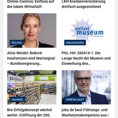
Online-Casinos: Einfluss auf
LKH Krankenversicherung
die lokale Wirtschaft
dreifach ausgezeichnet
POLITIK
MELDUNGEN
Alice Weidel: Rekord-
POL-HH: 260414-1. Die
Insolvenzen sind Warnsignal
Lange Nacht der Museen und
– Bundesregierung
Einweihung des
verschärft die
Wasserschutzpolizeibootes
Wirtschaftskrise
sowie neuer
Ausstellungsbereiche im
Polizeimuseum Hamburg
HANDEL
WIRTSCHAFT
Bio-Erfolgskonzept wächst
jobs.de baut Führungs- und
weiter: Eröffnung der 200.
Wachstumskompetenz aus /