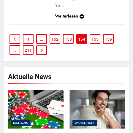
für…
Weiterlesen
1
…
152
153
154
155
156
…
211
Aktuelle News
MAGAZIN
WIRTSCHAFT