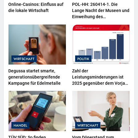
Online-Casinos: Einfluss auf
POL-HH: 260414-1. Die
die lokale Wirtschaft
Lange Nacht der Museen und
Einweihung des
Wasserschutzpolizeibootes
sowie neuer
Ausstellungsbereiche im
Polizeimuseum Hamburg
WIRTSCHAFT
POLITIK
Degussa startet smarte,
Zahl der
generationsübergreifende
Leistungsminderungen ist
Kampagne für Edelmetalle
2025 gegenüber dem Vorjahr
gestiegen / BA-Presseinfo
Nr. 13
HANDEL
WIRTSCHAFT
TÜV SÜD: So finden
Vom Dönerstand zum