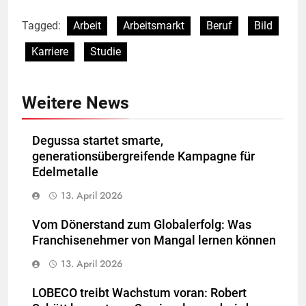
Tagged:
Arbeit
Arbeitsmarkt
Beruf
Bild
Karriere
Studie
Weitere News
Degussa startet smarte,
generationsübergreifende Kampagne für
Edelmetalle
13. April 2026
Vom Dönerstand zum Globalerfolg: Was
Franchisenehmer von Mangal lernen können
13. April 2026
LOBECO treibt Wachstum voran: Robert