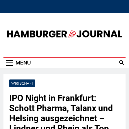
Skip
to
content
Hamburger Journal
MENU
WIRTSCHAFT
IPO Night in Frankfurt:
Schott Pharma, Talanx und
Helsing ausgezeichnet –
Lindner und Rhein als Top