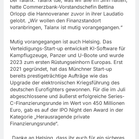
bei Talanx. Talanx tue, was wir alle im Sinn hätten,
hatte Commerzbank-Vorstandschefin Bettina
Orlopp die Hannoveraner zuvor in ihrer Laudatio
gelobt. „Wir wollen den Finanzstandort
voranbringen, Talanx ist mutig vorangegangen.“
Mutig vorangegangen ist auch Helsing. Das
Verteidigungs-Start-up entwickelt KI-Software für
Kampflugzeuge, Panzer und U-Boote und wurde
2023 zum ersten Rüstungseinhorn Europas. Erst
2021 gegründet, hat das Münchner Start-up
bereits prestigeträchtige Aufträge wie das
Upgrade der elektronischen Kriegsführung des
deutschen Eurofighters gewonnen. Für die im Juli
abgeschlossene und äußerst erfolgreiche Series-
C-Finanzierungsrunde im Wert von 450 Millionen
Euro, gab es auf der IPO Night den Award in der
Kategorie „Herausragende private
Finanzierungsrunde“.
„Danke an Helsing, dass ihr euch für ein sicheres