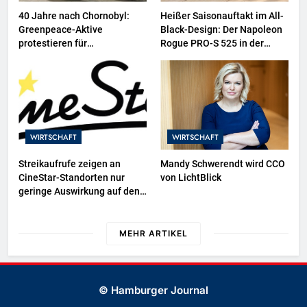
40 Jahre nach Chornobyl:
Heißer Saisonauftakt im All-
Greenpeace-Aktive
Black-Design: Der Napoleon
protestieren für
Rogue PRO-S 525 in der
Unterstützung bei
exklusiven Grillfürst-Edition
Wiederaufbau der zerstörten
Schutzhülle / Greenpeace-
Report dokumentiert Folgen
des russischen
Drohnenangriffs
WIRTSCHAFT
WIRTSCHAFT
Streikaufrufe zeigen an
Mandy Schwerendt wird CCO
CineStar-Standorten nur
von LichtBlick
geringe Auswirkung auf den
Kinobetrieb
MEHR ARTIKEL
© Hamburger Journal