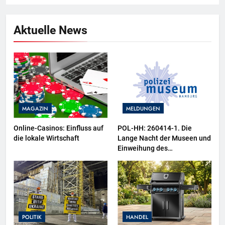
Aktuelle News
MAGAZIN
MELDUNGEN
Online-Casinos: Einfluss auf
POL-HH: 260414-1. Die
die lokale Wirtschaft
Lange Nacht der Museen und
Einweihung des
Wasserschutzpolizeibootes
sowie neuer
Ausstellungsbereiche im
Polizeimuseum Hamburg
POLITIK
HANDEL