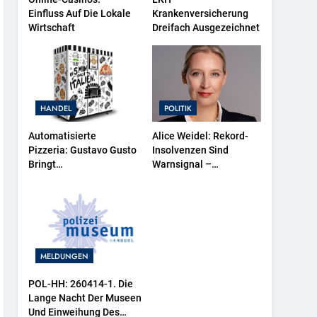
Einfluss Auf Die Lokale
Krankenversicherung
Wirtschaft
Dreifach Ausgezeichnet
HANDEL
POLITIK
Automatisierte
Alice Weidel: Rekord-
Pizzeria: Gustavo Gusto
Insolvenzen Sind
Bringt
Warnsignal –
Innovationsprojekt
Bundesregierung
„Gustavomat“ An Den
Verschärft Die
Start
Wirtschaftskrise
MELDUNGEN
POL-HH: 260414-1. Die
Lange Nacht Der Museen
Und Einweihung Des