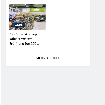
Wasserschutzpolizeibootes
Sowie Neuer
Ausstellungsbereiche Im
Polizeimuseum Hamburg
HANDEL
Bio-Erfolgskonzept
Wächst Weiter:
Eröffnung Der 200.
NATURKIND-Welt Bei
EDEKA
MEHR ARTIKEL