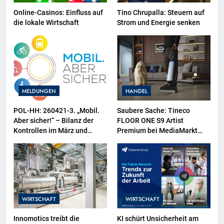
Online-Casinos: Einfluss auf
Tino Chrupalla: Steuern auf
die lokale Wirtschaft
Strom und Energie senken
MELDUNGEN
HANDEL
POL-HH: 260421-3. „Mobil.
Saubere Sache: Tineco
Aber sicher!“ – Bilanz der
FLOOR ONE S9 Artist
Kontrollen im März und
Premium bei MediaMarkt
Zweiräder als
jetzt für 459 Euro sichern
Schwerpunktthema im April
WIRTSCHAFT
WIRTSCHAFT
Innomotics treibt die
KI schürt Unsicherheit am