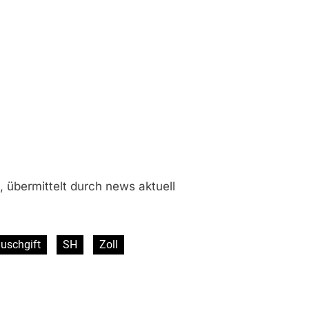
 übermittelt durch news aktuell
uschgift
SH
Zoll