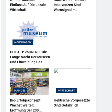
Einfluss Auf Die Lokale
Insolvenzen Sind
Wirtschaft
Warnsignal –
Bundesregierung
Verschärft Die
Wirtschaftskrise
MELDUNGEN
POL-HH: 260414-1. Die
Lange Nacht Der Museen
Und Einweihung Des
Wasserschutzpolizeibootes
Sowie Neuer
Ausstellungsbereiche Im
Polizeimuseum Hamburg
HANDEL
WIRTSCHAFT
Bio-Erfolgskonzept
Hektische Vorgesetzte
Wächst Weiter:
Sind Gefährlich
Eröffnung Der 200.