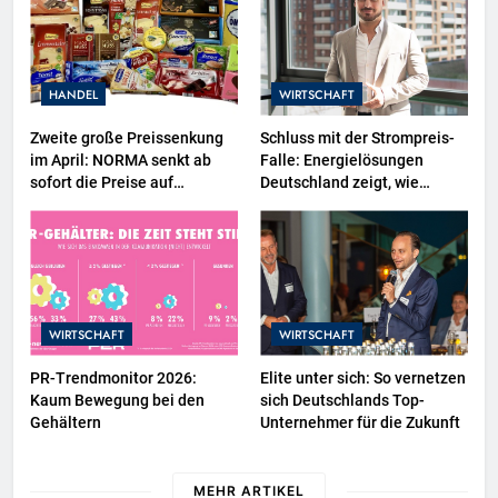
Nähe der EU-Kommission zur
Tierindustrie an
HANDEL
WIRTSCHAFT
Zweite große Preissenkung
Schluss mit der Strompreis-
im April: NORMA senkt ab
Falle: Energielösungen
sofort die Preise auf
Deutschland zeigt, wie
Schokolade und Käse um bis
Hausbesitzer jetzt zu
zu 16 Prozent / Mit
eigenen Energieversorgern
LECKERROM, CREMISEE,
werden und dabei sogar Geld
EXCELSIOR süßer und
verdienen
herzhafter Genuss
WIRTSCHAFT
WIRTSCHAFT
PR-Trendmonitor 2026:
Elite unter sich: So vernetzen
Kaum Bewegung bei den
sich Deutschlands Top-
Gehältern
Unternehmer für die Zukunft
MEHR ARTIKEL