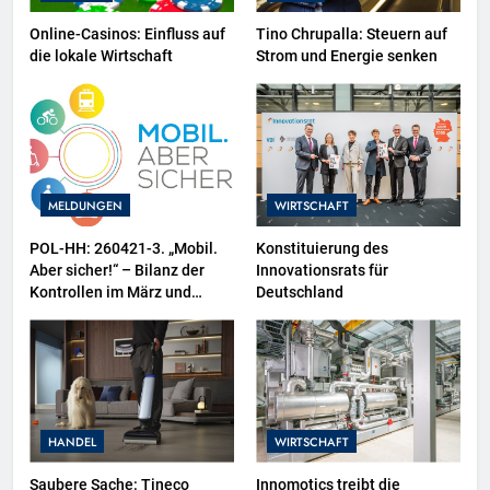
Online-Casinos: Einfluss auf
Tino Chrupalla: Steuern auf
die lokale Wirtschaft
Strom und Energie senken
MELDUNGEN
WIRTSCHAFT
POL-HH: 260421-3. „Mobil.
Konstituierung des
Aber sicher!“ – Bilanz der
Innovationsrats für
Kontrollen im März und
Deutschland
Zweiräder als
Schwerpunktthema im April
HANDEL
WIRTSCHAFT
Saubere Sache: Tineco
Innomotics treibt die