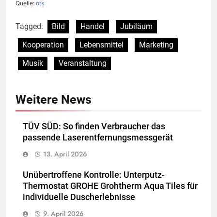
Quelle:
ots
Tagged:
Bild
Handel
Jubiläum
Kooperation
Lebensmittel
Marketing
Musik
Veranstaltung
Weitere News
TÜV SÜD: So finden Verbraucher das
passende Laserentfernungsmessgerät
13. April 2026
Unübertroffene Kontrolle: Unterputz-
Thermostat GROHE Grohtherm Aqua Tiles für
individuelle Duscherlebnisse
9. April 2026