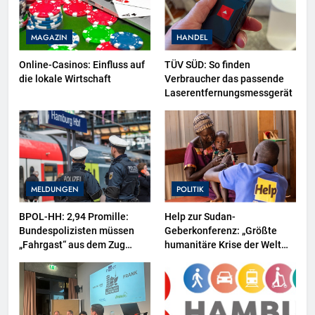
MAGAZIN
HANDEL
Online-Casinos: Einfluss auf
TÜV SÜD: So finden
die lokale Wirtschaft
Verbraucher das passende
Laserentfernungsmessgerät
MELDUNGEN
POLITIK
BPOL-HH: 2,94 Promille:
Help zur Sudan-
Bundespolizisten müssen
Geberkonferenz: „Größte
„Fahrgast“ aus dem Zug
humanitäre Krise der Welt
tragen-
weitet sich aus“