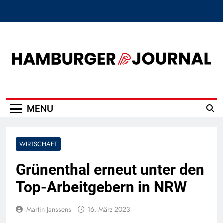
Skip
to
content
Hamburger Journal
MENU
WIRTSCHAFT
Grünenthal erneut unter den
Top-Arbeitgebern in NRW
Martin Janssens
16. März 2023