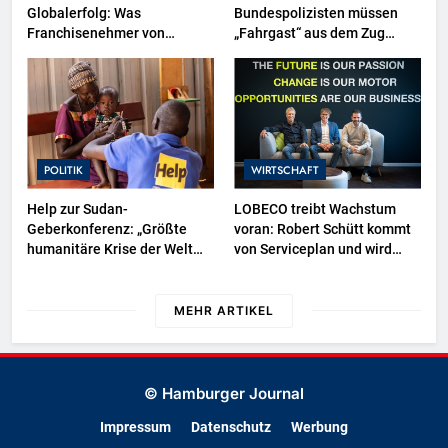
Globalerfolg: Was
Bundespolizisten müssen
Franchisenehmer von
„Fahrgast“ aus dem Zug
Mangal lernen können
tragen-
POLITIK
WIRTSCHAFT
Help zur Sudan-
LOBECO treibt Wachstum
Geberkonferenz: „Größte
voran: Robert Schütt kommt
humanitäre Krise der Welt
von Serviceplan und wird
weitet sich aus“
Director Business
Development
MEHR ARTIKEL
© Hamburger Journal
Impressum
Datenschutz
Werbung