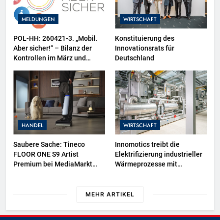
MELDUNGEN
WIRTSCHAFT
POL-HH: 260421-3. „Mobil.
Konstituierung des
Aber sicher!“ – Bilanz der
Innovationsrats für
Kontrollen im März und
Deutschland
Zweiräder als
Schwerpunktthema im April
HANDEL
WIRTSCHAFT
Saubere Sache: Tineco
Innomotics treibt die
FLOOR ONE S9 Artist
Elektrifizierung industrieller
Premium bei MediaMarkt
Wärmeprozesse mit
jetzt für 459 Euro sichern
Lösungen für industrielle
Wärmepumpen voran
MEHR ARTIKEL