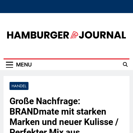
Skip
to
content
Hamburger Journal
MENU
HANDEL
Große Nachfrage:
BRANDmate mit starken
Marken und neuer Kulisse /
Perfekter Mix aus