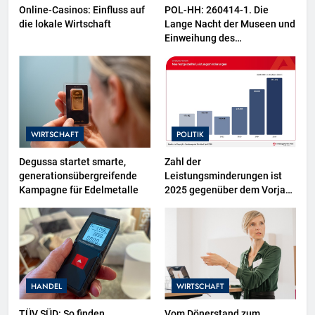
Online-Casinos: Einfluss auf
POL-HH: 260414-1. Die
die lokale Wirtschaft
Lange Nacht der Museen und
Einweihung des
Wasserschutzpolizeibootes
sowie neuer
Ausstellungsbereiche im
Polizeimuseum Hamburg
WIRTSCHAFT
POLITIK
Degussa startet smarte,
Zahl der
generationsübergreifende
Leistungsminderungen ist
Kampagne für Edelmetalle
2025 gegenüber dem Vorjahr
gestiegen / BA-Presseinfo
Nr. 13
HANDEL
WIRTSCHAFT
TÜV SÜD: So finden
Vom Dönerstand zum