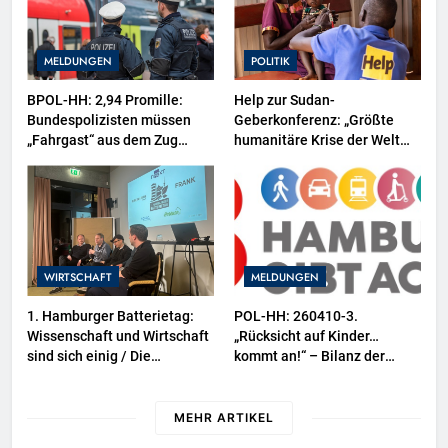
MELDUNGEN
POLITIK
BPOL-HH: 2,94 Promille:
Help zur Sudan-
Bundespolizisten müssen
Geberkonferenz: „Größte
„Fahrgast“ aus dem Zug
humanitäre Krise der Welt
tragen-
weitet sich aus“
WIRTSCHAFT
MELDUNGEN
1. Hamburger Batterietag:
POL-HH: 260410-3.
Wissenschaft und Wirtschaft
„Rücksicht auf Kinder…
sind sich einig / Die
kommt an!“ – Bilanz der
Energiewende braucht
dreiwöchigen
Speicher, nicht Stillstand
Verkehrssicherheitsaktion
MEHR ARTIKEL