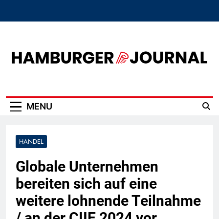
Skip
to
content
Hamburger Journal
MENU
HANDEL
Globale Unternehmen
bereiten sich auf eine
weitere lohnende Teilnahme
/ an der CIIE 2024 vor