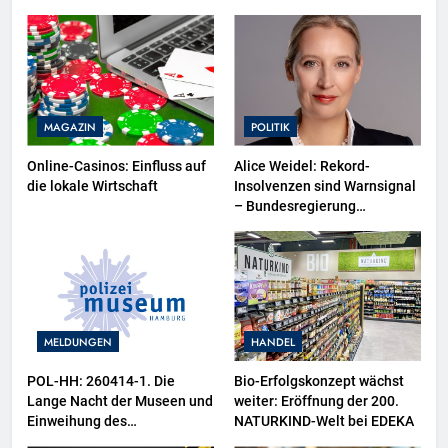
MAGAZIN
POLITIK
Online-Casinos: Einfluss auf
Alice Weidel: Rekord-
die lokale Wirtschaft
Insolvenzen sind Warnsignal
– Bundesregierung
verschärft die
Wirtschaftskrise
MELDUNGEN
HANDEL
POL-HH: 260414-1. Die
Bio-Erfolgskonzept wächst
Lange Nacht der Museen und
weiter: Eröffnung der 200.
Einweihung des
NATURKIND-Welt bei EDEKA
Wasserschutzpolizeibootes