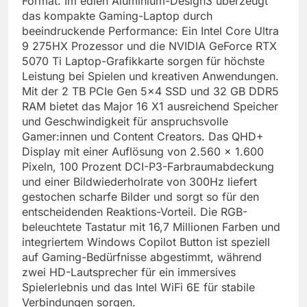
Format. Im edlen Aluminium-Design3 überzeugt
das kompakte Gaming-Laptop durch
beeindruckende Performance: Ein Intel Core Ultra
9 275HX Prozessor und die NVIDIA GeForce RTX
5070 Ti Laptop-Grafikkarte sorgen für höchste
Leistung bei Spielen und kreativen Anwendungen.
Mit der 2 TB PCIe Gen 5×4 SSD und 32 GB DDR5
RAM bietet das Major 16 X1 ausreichend Speicher
und Geschwindigkeit für anspruchsvolle
Gamer:innen und Content Creators. Das QHD+
Display mit einer Auflösung von 2.560 x 1.600
Pixeln, 100 Prozent DCI-P3-Farbraumabdeckung
und einer Bildwiederholrate von 300Hz liefert
gestochen scharfe Bilder und sorgt so für den
entscheidenden Reaktions-Vorteil. Die RGB-
beleuchtete Tastatur mit 16,7 Millionen Farben und
integriertem Windows Copilot Button ist speziell
auf Gaming-Bedürfnisse abgestimmt, während
zwei HD-Lautsprecher für ein immersives
Spielerlebnis und das Intel WiFi 6E für stabile
Verbindungen sorgen.