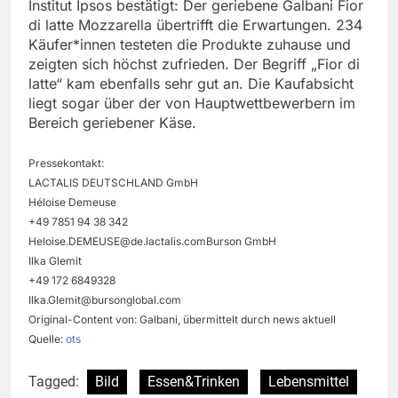
Institut Ipsos bestätigt: Der geriebene Galbani Fior
di latte Mozzarella übertrifft die Erwartungen. 234
Käufer*innen testeten die Produkte zuhause und
zeigten sich höchst zufrieden. Der Begriff „Fior di
latte“ kam ebenfalls sehr gut an. Die Kaufabsicht
liegt sogar über der von Hauptwettbewerbern im
Bereich geriebener Käse.
Pressekontakt:
LACTALIS DEUTSCHLAND GmbH
Héloise Demeuse
+49 7851 94 38 342
Heloise.DEMEUSE@de.lactalis.comBurson
GmbH
Ilka Glemit
+49 172 6849328
Ilka.Glemit@bursonglobal.com
Original-Content von: Galbani, übermittelt durch news aktuell
Quelle:
ots
Tagged:
Bild
Essen&Trinken
Lebensmittel