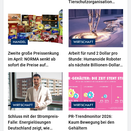
Tierschutzorganisation
Animal Equality prangert mit
Projektion in Brüssel die
Nähe der EU-Kommission zur
Tierindustrie an
HANDEL
WIRTSCHAFT
Zweite große Preissenkung
Arbeit für rund 2 Dollar pro
im April: NORMA senkt ab
Stunde: Humanoide Roboter
sofort die Preise auf
als nächste Billionen-Dollar-
Schokolade und Käse um bis
Industrie
zu 16 Prozent / Mit
LECKERROM, CREMISEE,
EXCELSIOR süßer und
herzhafter Genuss
WIRTSCHAFT
WIRTSCHAFT
Schluss mit der Strompreis-
PR-Trendmonitor 2026:
Falle: Energielösungen
Kaum Bewegung bei den
Deutschland zeigt, wie
Gehältern