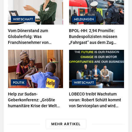
WIRTSCHAFT
MELDUNGEN
Vom Dönerstand zum
BPOL-HH: 2,94 Promille:
Globalerfolg: Was
Bundespolizisten müssen
Franchisenehmer von
„Fahrgast“ aus dem Zug
Mangal lernen können
tragen-
POLITIK
WIRTSCHAFT
Help zur Sudan-
LOBECO treibt Wachstum
Geberkonferenz: „Größte
voran: Robert Schütt kommt
humanitäre Krise der Welt
von Serviceplan und wird
weitet sich aus“
Director Business
Development
MEHR ARTIKEL