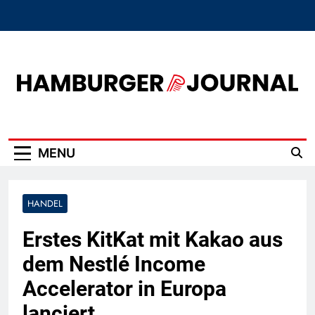
Skip
to
content
Hamburger Journal
MENU
HANDEL
Erstes KitKat mit Kakao aus
dem Nestlé Income
Accelerator in Europa
lanciert