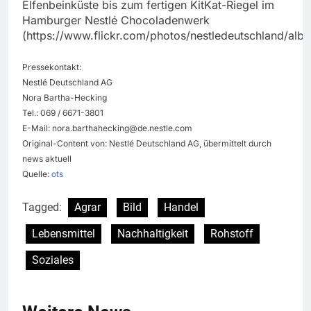
Elfenbeinküste bis zum fertigen KitKat-Riegel im
Hamburger Nestlé Chocoladenwerk
(https://www.flickr.com/photos/nestledeutschland/a
Pressekontakt:
Nestlé Deutschland AG
Nora Bartha-Hecking
Tel.: 069 / 6671-3801
E-Mail:
nora.barthahecking@de.nestle.com
Original-Content von: Nestlé Deutschland AG, übermittelt durch
news aktuell
Quelle:
ots
Tagged:
Agrar
Bild
Handel
Lebensmittel
Nachhaltigkeit
Rohstoff
Soziales