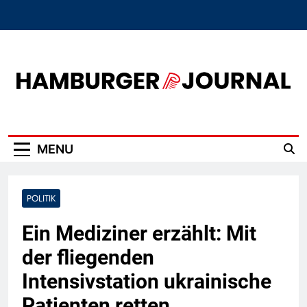
Skip
to
content
Hamburger Journal
MENU
POLITIK
Ein Mediziner erzählt: Mit
der fliegenden
Intensivstation ukrainische
Patienten retten