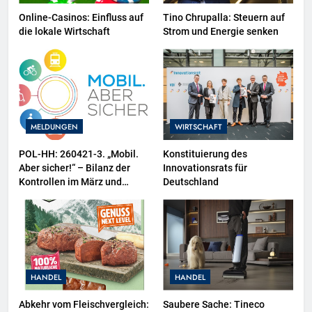
Online-Casinos: Einfluss auf
Tino Chrupalla: Steuern auf
die lokale Wirtschaft
Strom und Energie senken
MELDUNGEN
WIRTSCHAFT
POL-HH: 260421-3. „Mobil.
Konstituierung des
Aber sicher!“ – Bilanz der
Innovationsrats für
Kontrollen im März und
Deutschland
Zweiräder als
Schwerpunktthema im April
HANDEL
HANDEL
Abkehr vom Fleischvergleich:
Saubere Sache: Tineco