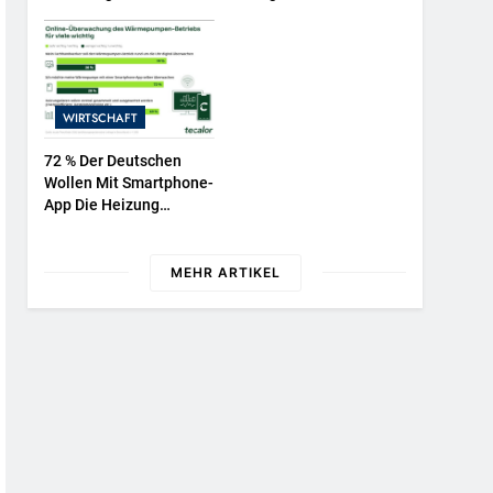
NATURKIND-Welt Bei
Repräsentative
EDEKA
Umfrage In Fünf EU-
Mitgliedstaaten
WIRTSCHAFT
72 % Der Deutschen
Wollen Mit Smartphone-
App Die Heizung
Überwachen
MEHR ARTIKEL