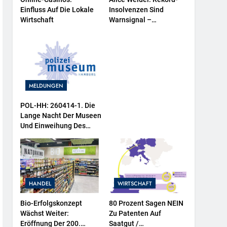
Einfluss Auf Die Lokale
Insolvenzen Sind
Wirtschaft
Warnsignal –
Bundesregierung
Verschärft Die
Wirtschaftskrise
MELDUNGEN
POL-HH: 260414-1. Die
Lange Nacht Der Museen
Und Einweihung Des
Wasserschutzpolizeibootes
Sowie Neuer
Ausstellungsbereiche Im
Polizeimuseum Hamburg
HANDEL
WIRTSCHAFT
Bio-Erfolgskonzept
80 Prozent Sagen NEIN
Wächst Weiter:
Zu Patenten Auf
Eröffnung Der 200.
Saatgut /