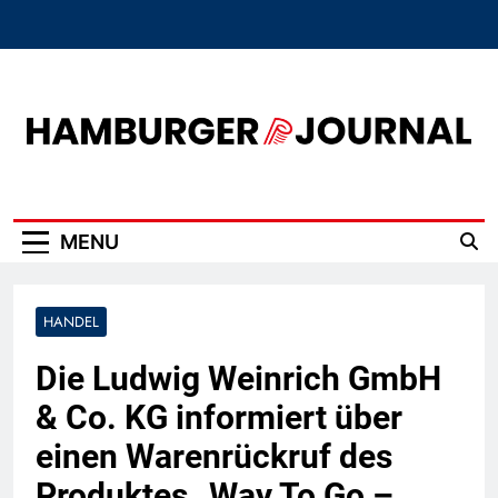
Skip
to
content
Hamburger Journal
MENU
HANDEL
Die Ludwig Weinrich GmbH
& Co. KG informiert über
einen Warenrückruf des
Produktes „Way To Go –