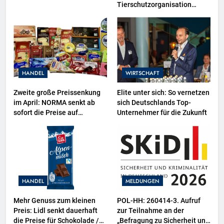
Tierschutzorganisation
Animal Equality prangert mit
Projektion in Brüssel die
Nähe der EU-Kommission zur
Tierindustrie an
HANDEL
WIRTSCHAFT
Zweite große Preissenkung
Elite unter sich: So vernetzen
im April: NORMA senkt ab
sich Deutschlands Top-
sofort die Preise auf
Unternehmer für die Zukunft
Schokolade und Käse um bis
zu 16 Prozent / Mit
LECKERROM, CREMISEE,
EXCELSIOR süßer und
herzhafter Genuss
HANDEL
MELDUNGEN
Mehr Genuss zum kleinen
POL-HH: 260414-3. Aufruf
Preis: Lidl senkt dauerhaft
zur Teilnahme an der
die Preise für Schokolade /
„Befragung zu Sicherheit und