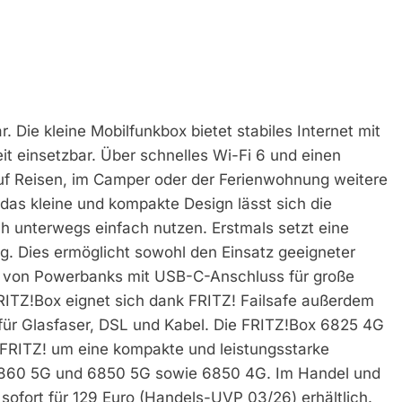
 Die kleine Mobilfunkbox bietet stabiles Internet mit
it einsetzbar. Über schnelles Wi-Fi 6 und einen
f Reisen, im Camper oder der Ferienwohnung weitere
das kleine und kompakte Design lässt sich die
 unterwegs einfach nutzen. Erstmals setzt eine
. Dies ermöglicht sowohl den Einsatz geeigneter
h von Powerbanks mit USB-C-Anschluss für große
-FRITZ!Box eignet sich dank FRITZ! Failsafe außerdem
 für Glasfaser, DSL und Kabel. Die FRITZ!Box 6825 4G
n FRITZ! um eine kompakte und leistungsstarke
6860 5G und 6850 5G sowie 6850 4G. Im Handel und
sofort für 129 Euro (Handels-UVP 03/26) erhältlich.