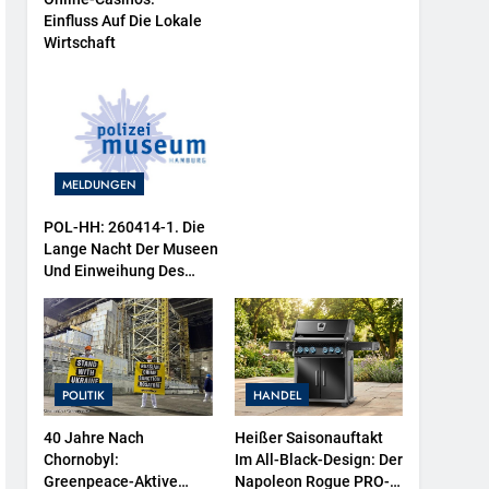
Einfluss Auf Die Lokale
Wirtschaft
MELDUNGEN
POL-HH: 260414-1. Die
Lange Nacht Der Museen
Und Einweihung Des
Wasserschutzpolizeibootes
Sowie Neuer
Ausstellungsbereiche Im
Polizeimuseum Hamburg
POLITIK
HANDEL
40 Jahre Nach
Heißer Saisonauftakt
Chornobyl:
Im All-Black-Design: Der
Greenpeace-Aktive
Napoleon Rogue PRO-S