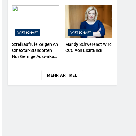
Protestieren Für
525 In Der Exklusiven
Unterstützung Bei
Grillfürst-Edition
Wiederaufbau Der
Zerstörten Schutzhülle /
Greenpeace-Report
WIRTSCHAFT
WIRTSCHAFT
Dokumentiert Folgen
Des Russischen
Streikaufrufe Zeigen An
Mandy Schwerendt Wird
Drohnenangriffs
CineStar-Standorten
CCO Von LichtBlick
Nur Geringe Auswirkung
Auf Den Kinobetrieb
MEHR ARTIKEL