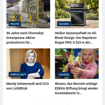
sowie neuer
Ausstellungsbereiche im
Polizeimuseum Hamburg
POLITIK
HANDEL
40 Jahre nach Chornobyl:
Heißer Saisonauftakt im All-
Greenpeace-Aktive
Black-Design: Der Napoleon
protestieren für
Rogue PRO-S 525 in der
Unterstützung bei
exklusiven Grillfürst-Edition
Wiederaufbau der zerstörten
Schutzhülle / Greenpeace-
Report dokumentiert Folgen
des russischen
Drohnenangriffs
WIRTSCHAFT
HANDEL
Mandy Schwerendt wird CCO
Wissen, das Wurzeln schlägt:
von LichtBlick
EDEKA Stiftung bringt wieder
Gemüsebeete in
Deutschlands Kitas