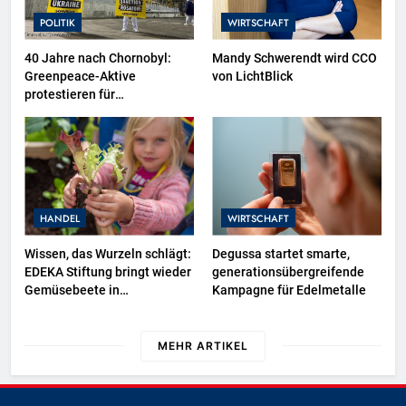
POLITIK
WIRTSCHAFT
40 Jahre nach Chornobyl:
Mandy Schwerendt wird CCO
Greenpeace-Aktive
von LichtBlick
protestieren für
Unterstützung bei
Wiederaufbau der zerstörten
Schutzhülle / Greenpeace-
Report dokumentiert Folgen
des russischen
Drohnenangriffs
HANDEL
WIRTSCHAFT
Wissen, das Wurzeln schlägt:
Degussa startet smarte,
EDEKA Stiftung bringt wieder
generationsübergreifende
Gemüsebeete in
Kampagne für Edelmetalle
Deutschlands Kitas
MEHR ARTIKEL