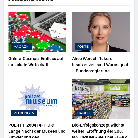
MAGAZIN
POLITIK
Online-Casinos: Einfluss auf
Alice Weidel: Rekord-
die lokale Wirtschaft
Insolvenzen sind Warnsignal
– Bundesregierung
verschärft die
Wirtschaftskrise
MELDUNGEN
HANDEL
POL-HH: 260414-1. Die
Bio-Erfolgskonzept wächst
Lange Nacht der Museen und
weiter: Eröffnung der 200.
Einweihung des
NATURKIND-Welt bei EDEKA