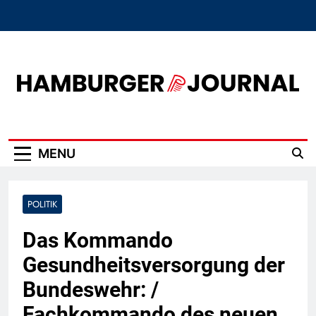
Skip
to
content
Hamburger Journal
MENU
POLITIK
Das Kommando
Gesundheitsversorgung der
Bundeswehr: /
Fachkommando des neuen