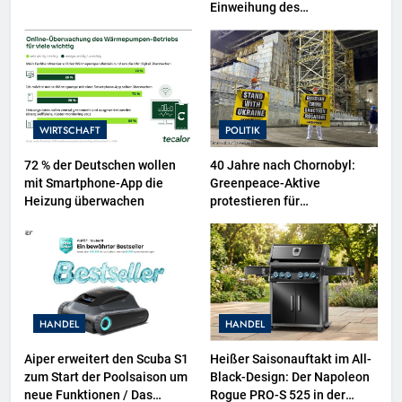
Einweihung des
Wasserschutzpolizeibootes
sowie neuer
Ausstellungsbereiche im
Polizeimuseum Hamburg
WIRTSCHAFT
POLITIK
72 % der Deutschen wollen
40 Jahre nach Chornobyl:
mit Smartphone-App die
Greenpeace-Aktive
Heizung überwachen
protestieren für
Unterstützung bei
Wiederaufbau der zerstörten
Schutzhülle / Greenpeace-
Report dokumentiert Folgen
des russischen
Drohnenangriffs
HANDEL
HANDEL
Aiper erweitert den Scuba S1
Heißer Saisonauftakt im All-
zum Start der Poolsaison um
Black-Design: Der Napoleon
neue Funktionen / Das
Rogue PRO-S 525 in der