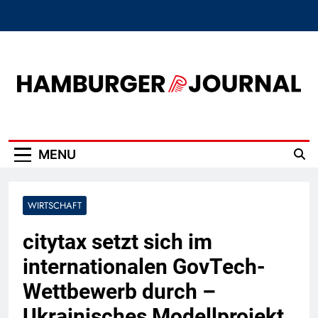
Skip
to
content
Hamburger Journal
MENU
WIRTSCHAFT
citytax setzt sich im
internationalen GovTech-
Wettbewerb durch –
Ukrainisches Modellprojekt