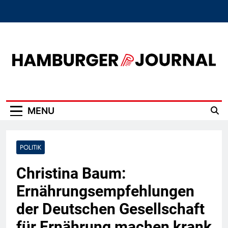
Skip
to
content
Hamburger Journal
MENU
POLITIK
Christina Baum:
Ernährungsempfehlungen
der Deutschen Gesellschaft
für Ernährung machen krank