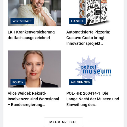
WIRTSCHAFT
HANDEL
LKH Krankenversicherung
Automatisierte Pizzeria:
dreifach ausgezeichnet
Gustavo Gusto bringt
Innovationsprojekt
„Gustavomat“ an den Start
POLITIK
MELDUNGEN
Alice Weidel: Rekord-
POL-HH: 260414-1. Die
Insolvenzen sind Warnsignal
Lange Nacht der Museen und
– Bundesregierung
Einweihung des
verschärft die
Wasserschutzpolizeibootes
Wirtschaftskrise
sowie neuer
Ausstellungsbereiche im
MEHR ARTIKEL