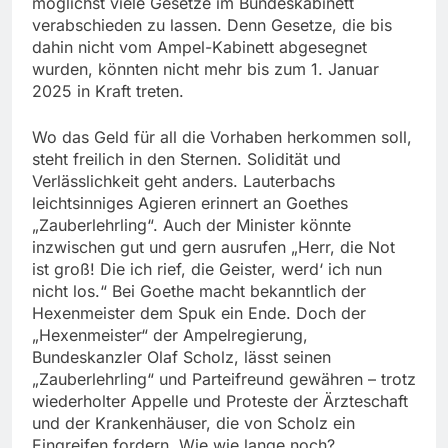
möglichst viele Gesetze im Bundeskabinett
verabschieden zu lassen. Denn Gesetze, die bis
dahin nicht vom Ampel-Kabinett abgesegnet
wurden, könnten nicht mehr bis zum 1. Januar
2025 in Kraft treten.
Wo das Geld für all die Vorhaben herkommen soll,
steht freilich in den Sternen. Solidität und
Verlässlichkeit geht anders. Lauterbachs
leichtsinniges Agieren erinnert an Goethes
„Zauberlehrling“. Auch der Minister könnte
inzwischen gut und gern ausrufen „Herr, die Not
ist groß! Die ich rief, die Geister, werd‘ ich nun
nicht los.“ Bei Goethe macht bekanntlich der
Hexenmeister dem Spuk ein Ende. Doch der
„Hexenmeister“ der Ampelregierung,
Bundeskanzler Olaf Scholz, lässt seinen
„Zauberlehrling“ und Parteifreund gewähren – trotz
wiederholter Appelle und Proteste der Ärzteschaft
und der Krankenhäuser, die von Scholz ein
Eingreifen fordern. Wie wie lange noch?