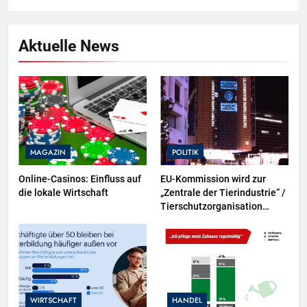
Aktuelle News
MAGAZIN
POLITIK
Online-Casinos: Einfluss auf
EU-Kommission wird zur
die lokale Wirtschaft
„Zentrale der Tierindustrie“ /
Tierschutzorganisation
Animal Equality prangert mit
Projektion in Brüssel die
Nähe der EU-Kommission zur
Tierindustrie an
WIRTSCHAFT
HANDEL