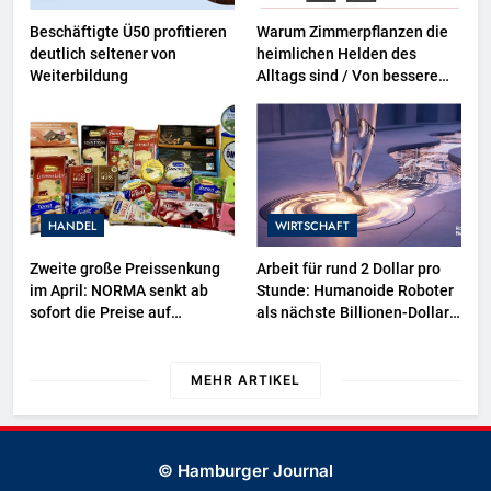
Beschäftigte Ü50 profitieren
Warum Zimmerpflanzen die
deutlich seltener von
heimlichen Helden des
Weiterbildung
Alltags sind / Von besserem
Raumklima bis zu mehr
Kreativität – aktuelle toom-
Umfrage zeigt positive
Effekte von Zimmerpflanzen
HANDEL
WIRTSCHAFT
Zweite große Preissenkung
Arbeit für rund 2 Dollar pro
im April: NORMA senkt ab
Stunde: Humanoide Roboter
sofort die Preise auf
als nächste Billionen-Dollar-
Schokolade und Käse um bis
Industrie
zu 16 Prozent / Mit
LECKERROM, CREMISEE,
MEHR ARTIKEL
EXCELSIOR süßer und
herzhafter Genuss
© Hamburger Journal