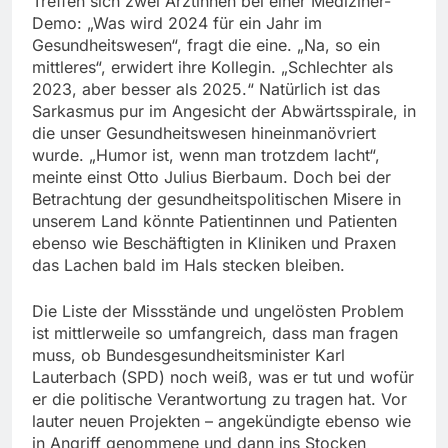
Treffen sich zwei Ärztinnen bei einer Mediziner-
Demo: „Was wird 2024 für ein Jahr im
Gesundheitswesen“, fragt die eine. „Na, so ein
mittleres“, erwidert ihre Kollegin. „Schlechter als
2023, aber besser als 2025.“ Natürlich ist das
Sarkasmus pur im Angesicht der Abwärtsspirale, in
die unser Gesundheitswesen hineinmanövriert
wurde. „Humor ist, wenn man trotzdem lacht“,
meinte einst Otto Julius Bierbaum. Doch bei der
Betrachtung der gesundheitspolitischen Misere in
unserem Land könnte Patientinnen und Patienten
ebenso wie Beschäftigten in Kliniken und Praxen
das Lachen bald im Hals stecken bleiben.
Die Liste der Missstände und ungelösten Problem
ist mittlerweile so umfangreich, dass man fragen
muss, ob Bundesgesundheitsminister Karl
Lauterbach (SPD) noch weiß, was er tut und wofür
er die politische Verantwortung zu tragen hat. Vor
lauter neuen Projekten – angekündigte ebenso wie
in Angriff genommene und dann ins Stocken