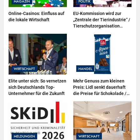
MAGAZIN
POLITIK
Online-Casinos: Einfluss auf
EU-Kommission wird zur
die lokale Wirtschaft
„Zentrale der Tierindustrie“ /
Tierschutzorganisation
Animal Equality prangert mit
Projektion in Brüssel die
Nähe der EU-Kommission zur
Tierindustrie an
WIRTSCHAFT
HANDEL
Elite unter sich: So vernetzen
Mehr Genuss zum kleinen
sich Deutschlands Top-
Preis: Lidl senkt dauerhaft
Unternehmer für die Zukunft
die Preise für Schokolade /
26 Schokoladenartikel jetzt
bis zu 13 Prozent günstiger
MELDUNGEN
WIRTSCHAFT