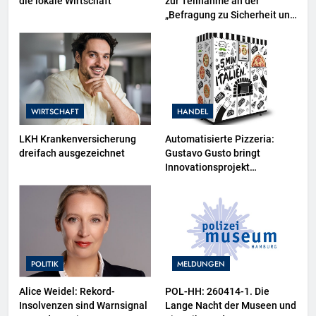
die lokale Wirtschaft
zur Teilnahme an der
„Befragung zu Sicherheit und
Kriminalität in Deutschland
(SKiD) 2026“
WIRTSCHAFT
HANDEL
LKH Krankenversicherung
Automatisierte Pizzeria:
dreifach ausgezeichnet
Gustavo Gusto bringt
Innovationsprojekt
„Gustavomat“ an den Start
POLITIK
MELDUNGEN
Alice Weidel: Rekord-
POL-HH: 260414-1. Die
Insolvenzen sind Warnsignal
Lange Nacht der Museen und