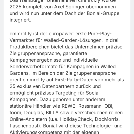
Das Hamburger Unternehmen cmmrcl.ly wurde
2025 komplett von Axel Springer übernommen
und wird nun unter dem Dach der Bonial-Gruppe
integriert.
cmmrcl.ly ist der europaweit erste Pure-Play-
Vermarkter für Walled-Garden-Lösungen. In drei
Produktbereichen bietet das Unternehmen präzise
Zielgruppenansprache, garantierte
Kampagnenergebnisse und individuelle
Sonderwerbeformate für Kampagnen in Walled
Gardens. Im Bereich der Zielgruppenansprache
greift cmmrcl.ly auf First-Party-Daten von mehr als
25 exklusiven Datenpartnern zurück und
ermöglicht präzises Targeting für Social-
Kampagnen. Dazu gehören unter anderem
stationäre Händler wie REWE, Rossmann, OBI,
toom, Douglas, BILLA sowie verschiedenen reinen
Online-Anbietern (u.a. HolidayCheck, DocMorris,
flaschenpost). Bonial wird diese Technologie- und
Aktivierungskompetenz mit der eigenen