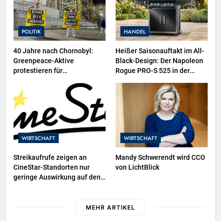
Polizeimuseum Hamburg
POLITIK
HANDEL
40 Jahre nach Chornobyl:
Heißer Saisonauftakt im All-
Greenpeace-Aktive
Black-Design: Der Napoleon
protestieren für
Rogue PRO-S 525 in der
Unterstützung bei
exklusiven Grillfürst-Edition
Wiederaufbau der zerstörten
Schutzhülle / Greenpeace-
Report dokumentiert Folgen
des russischen
Drohnenangriffs
WIRTSCHAFT
WIRTSCHAFT
Streikaufrufe zeigen an
Mandy Schwerendt wird CCO
CineStar-Standorten nur
von LichtBlick
geringe Auswirkung auf den
Kinobetrieb
MEHR ARTIKEL