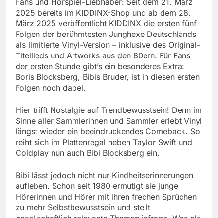
Fans und Hörspiel-Liebhaber: Seit dem 21. März
2025 bereits im KIDDINX-Shop und ab dem 28.
März 2025 veröffentlicht KIDDINX die ersten fünf
Folgen der berühmtesten Junghexe Deutschlands
als limitierte Vinyl-Version – inklusive des Original-
Titellieds und Artworks aus den 80ern. Für Fans
der ersten Stunde gibt’s ein besonderes Extra:
Boris Blocksberg, Bibis Bruder, ist in diesen ersten
Folgen noch dabei.
Hier trifft Nostalgie auf Trendbewusstsein! Denn im
Sinne aller Sammlerinnen und Sammler erlebt Vinyl
längst wieder ein beeindruckendes Comeback. So
reiht sich im Plattenregal neben Taylor Swift und
Coldplay nun auch Bibi Blocksberg ein.
Bibi lässt jedoch nicht nur Kindheitserinnerungen
aufleben. Schon seit 1980 ermutigt sie junge
Hörerinnen und Hörer mit ihren frechen Sprüchen
zu mehr Selbstbewusstsein und stellt
gesellschaftlich relevante Themen infrage. Was als