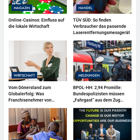
MAGAZIN
HANDEL
Online-Casinos: Einfluss auf
TÜV SÜD: So finden
die lokale Wirtschaft
Verbraucher das passende
Laserentfernungsmessgerät
WIRTSCHAFT
MELDUNGEN
Vom Dönerstand zum
BPOL-HH: 2,94 Promille:
Globalerfolg: Was
Bundespolizisten müssen
Franchisenehmer von
„Fahrgast“ aus dem Zug
Mangal lernen können
tragen-