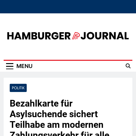
Skip
to
content
Hamburger Journal
MENU
POLITIK
Bezahlkarte für
Asylsuchende sichert
Teilhabe am modernen
Zahlungsverkehr für alle