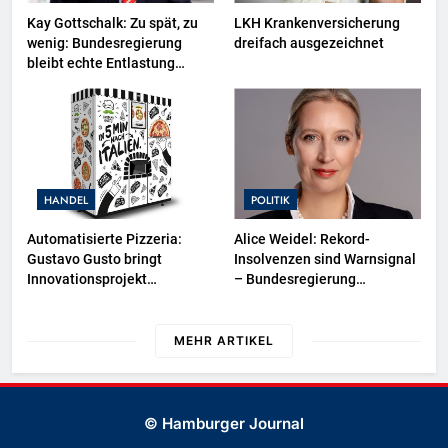
Kay Gottschalk: Zu spät, zu
LKH Krankenversicherung
wenig: Bundesregierung
dreifach ausgezeichnet
bleibt echte Entlastung
schuldig
HANDEL
POLITIK
Automatisierte Pizzeria:
Alice Weidel: Rekord-
Gustavo Gusto bringt
Insolvenzen sind Warnsignal
Innovationsprojekt
– Bundesregierung
„Gustavomat“ an den Start
verschärft die
Wirtschaftskrise
MEHR ARTIKEL
© Hamburger Journal