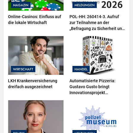
MAGAZIN
MELDUNGEN
Online-Casinos: Einfluss auf
POL-HH: 260414-3. Aufruf
die lokale Wirtschaft
zur Teilnahme an der
„Befragung zu Sicherheit und
Kriminalität in Deutschland
(SKiD) 2026“
WIRTSCHAFT
HANDEL
LKH Krankenversicherung
Automatisierte Pizzeria:
dreifach ausgezeichnet
Gustavo Gusto bringt
Innovationsprojekt
„Gustavomat“ an den Start