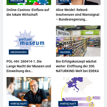
MAGAZIN
POLITIK
Online-Casinos: Einfluss auf
Alice Weidel: Rekord-
die lokale Wirtschaft
Insolvenzen sind Warnsignal
– Bundesregierung
verschärft die
Wirtschaftskrise
MELDUNGEN
HANDEL
POL-HH: 260414-1. Die
Bio-Erfolgskonzept wächst
Lange Nacht der Museen und
weiter: Eröffnung der 200.
Einweihung des
NATURKIND-Welt bei EDEKA
Wasserschutzpolizeibootes
sowie neuer
Ausstellungsbereiche im
Polizeimuseum Hamburg
WIRTSCHAFT
WIRTSCHAFT