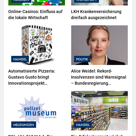
Online-Casinos: Einfluss auf
LKH Krankenversicherung
die lokale Wirtschaft
dreifach ausgezeichnet
HANDEL
POLITIK
Automatisierte Pizzeria:
Alice Weidel: Rekord-
Gustavo Gusto bringt
Insolvenzen sind Warnsignal
Innovationsprojekt
– Bundesregierung
„Gustavomat“ an den Start
verschärft die
Wirtschaftskrise
MELDUNGEN
HANDEL