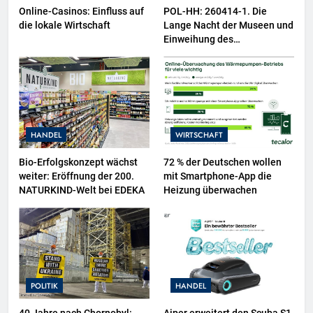
Online-Casinos: Einfluss auf
POL-HH: 260414-1. Die
die lokale Wirtschaft
Lange Nacht der Museen und
Einweihung des
Wasserschutzpolizeibootes
sowie neuer
Ausstellungsbereiche im
Polizeimuseum Hamburg
HANDEL
WIRTSCHAFT
Bio-Erfolgskonzept wächst
72 % der Deutschen wollen
weiter: Eröffnung der 200.
mit Smartphone-App die
NATURKIND-Welt bei EDEKA
Heizung überwachen
POLITIK
HANDEL