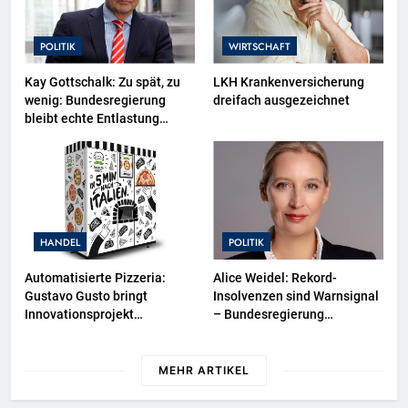
POLITIK
WIRTSCHAFT
Kay Gottschalk: Zu spät, zu
LKH Krankenversicherung
wenig: Bundesregierung
dreifach ausgezeichnet
bleibt echte Entlastung
schuldig
HANDEL
POLITIK
Automatisierte Pizzeria:
Alice Weidel: Rekord-
Gustavo Gusto bringt
Insolvenzen sind Warnsignal
Innovationsprojekt
– Bundesregierung
„Gustavomat“ an den Start
verschärft die
Wirtschaftskrise
MEHR ARTIKEL