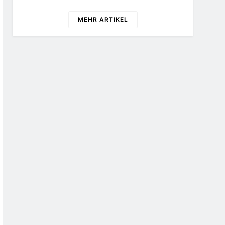
Zukunft
26 Schokoladenartikel
Jetzt Bis Zu 13 Prozent
MEHR ARTIKEL
Günstiger