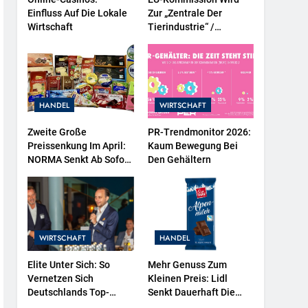
Einfluss Auf Die Lokale
Zur „Zentrale Der
Wirtschaft
Tierindustrie“ /
Tierschutzorganisation
Animal Equality
Prangert Mit Projektion
In Brüssel Die Nähe Der
EU-Kommission Zur
HANDEL
WIRTSCHAFT
Tierindustrie An
Zweite Große
PR-Trendmonitor 2026:
Preissenkung Im April:
Kaum Bewegung Bei
NORMA Senkt Ab Sofort
Den Gehältern
Die Preise Auf
Schokolade Und Käse
Um Bis Zu 16 Prozent /
Mit LECKERROM,
CREMISEE, EXCELSIOR
WIRTSCHAFT
HANDEL
Süßer Und Herzhafter
Genuss
Elite Unter Sich: So
Mehr Genuss Zum
Vernetzen Sich
Kleinen Preis: Lidl
Deutschlands Top-
Senkt Dauerhaft Die
Unternehmer Für Die
Preise Für Schokolade /