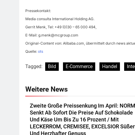
Pressekontakt:
Media consulta International Holding AG.
Gerrit Menk, Tel: +49 (0)30 – 65 000 494,
E-Mail:
g.menk@mcgroup.com
Original-Content von: Alibaba.com, übermittelt durch news aktue
Quelle:
ots
Tagged:
Bild
E-Commerce
Handel
Inte
Weitere News
Zweite Große Preissenkung Im April: NOR
Senkt Ab Sofort Die Preise Auf Schokolade
Und Käse Um Bis Zu 16 Prozent / Mit
LECKERROM, CREMISEE, EXCELSIOR Süßer
Und Herzhafter Genuss