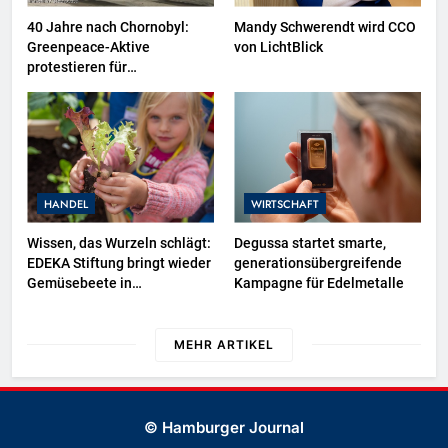
40 Jahre nach Chornobyl:
Mandy Schwerendt wird CCO
Greenpeace-Aktive
von LichtBlick
protestieren für
Unterstützung bei
Wiederaufbau der zerstörten
Schutzhülle / Greenpeace-
Report dokumentiert Folgen
des russischen
Drohnenangriffs
HANDEL
WIRTSCHAFT
Wissen, das Wurzeln schlägt:
Degussa startet smarte,
EDEKA Stiftung bringt wieder
generationsübergreifende
Gemüsebeete in
Kampagne für Edelmetalle
Deutschlands Kitas
MEHR ARTIKEL
© Hamburger Journal