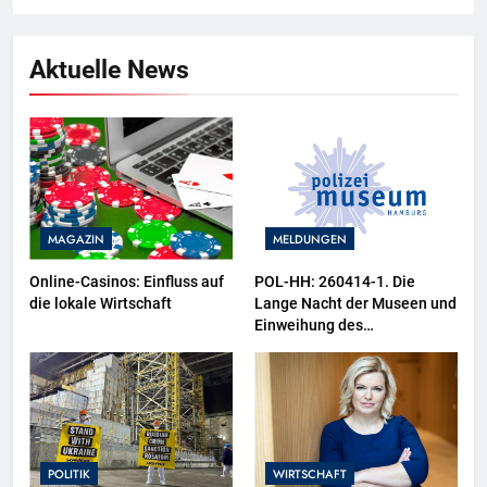
Aktuelle News
MAGAZIN
MELDUNGEN
Online-Casinos: Einfluss auf
POL-HH: 260414-1. Die
die lokale Wirtschaft
Lange Nacht der Museen und
Einweihung des
Wasserschutzpolizeibootes
sowie neuer
Ausstellungsbereiche im
Polizeimuseum Hamburg
POLITIK
WIRTSCHAFT