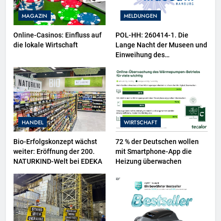
MAGAZIN
MELDUNGEN
Online-Casinos: Einfluss auf
POL-HH: 260414-1. Die
die lokale Wirtschaft
Lange Nacht der Museen und
Einweihung des
Wasserschutzpolizeibootes
sowie neuer
Ausstellungsbereiche im
Polizeimuseum Hamburg
HANDEL
WIRTSCHAFT
Bio-Erfolgskonzept wächst
72 % der Deutschen wollen
weiter: Eröffnung der 200.
mit Smartphone-App die
NATURKIND-Welt bei EDEKA
Heizung überwachen