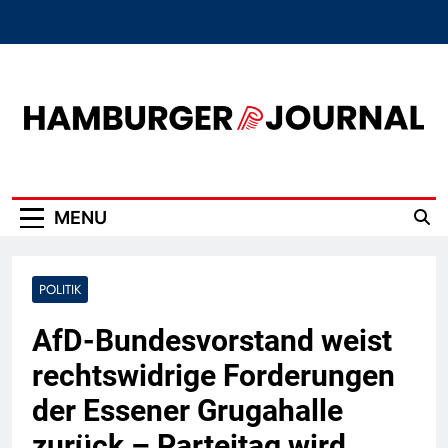
Skip
to
content
Hamburger Journal
MENU
POLITIK
AfD-Bundesvorstand weist
rechtswidrige Forderungen
der Essener Grugahalle
zurück – Parteitag wird