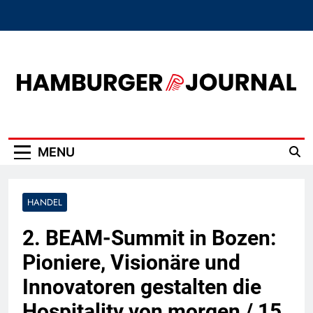
Skip
to
content
Hamburger Journal
MENU
HANDEL
2. BEAM-Summit in Bozen:
Pioniere, Visionäre und
Innovatoren gestalten die
Hospitality von morgen / 15.