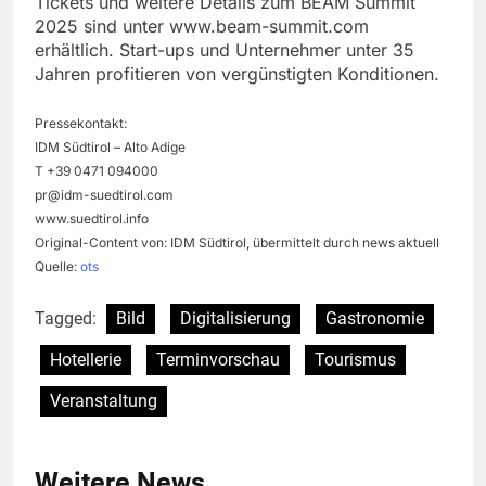
Tickets und weitere Details zum BEAM Summit
2025 sind unter www.beam-summit.com
erhältlich. Start-ups und Unternehmer unter 35
Jahren profitieren von vergünstigten Konditionen.
Pressekontakt:
IDM Südtirol – Alto Adige
T +39 0471 094000
pr@idm-suedtirol.com
www.suedtirol.info
Original-Content von: IDM Südtirol, übermittelt durch news aktuell
Quelle:
ots
Tagged:
Bild
Digitalisierung
Gastronomie
Hotellerie
Terminvorschau
Tourismus
Veranstaltung
Weitere News