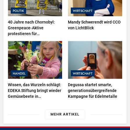
POLITIK
WIRTSCHAFT
40 Jahre nach Chornobyl:
Mandy Schwerendt wird CCO
Greenpeace-Aktive
von LichtBlick
protestieren für
Unterstützung bei
Wiederaufbau der zerstörten
Schutzhülle / Greenpeace-
Report dokumentiert Folgen
des russischen
Drohnenangriffs
HANDEL
WIRTSCHAFT
Wissen, das Wurzeln schlägt:
Degussa startet smarte,
EDEKA Stiftung bringt wieder
generationsübergreifende
Gemüsebeete in
Kampagne für Edelmetalle
Deutschlands Kitas
MEHR ARTIKEL