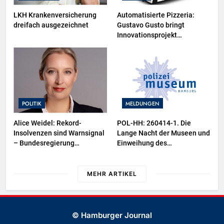
LKH Krankenversicherung
Automatisierte Pizzeria:
dreifach ausgezeichnet
Gustavo Gusto bringt
Innovationsprojekt
„Gustavomat“ an den Start
POLITIK
MELDUNGEN
Alice Weidel: Rekord-
POL-HH: 260414-1. Die
Insolvenzen sind Warnsignal
Lange Nacht der Museen und
– Bundesregierung
Einweihung des
verschärft die
Wasserschutzpolizeibootes
Wirtschaftskrise
sowie neuer
Ausstellungsbereiche im
MEHR ARTIKEL
Polizeimuseum Hamburg
© Hamburger Journal