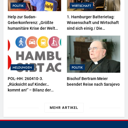
POLITIK
WIRTSCHAFT
Help zur Sudan-
1. Hamburger Batterietag:
Geberkonferenz: „Größte
Wissenschaft und Wirtschaft
humanitäre Krise der Welt
sind sich einig / Die
weitet sich aus“
Energiewende braucht
Speicher, nicht Stillstand
MELDUNGEN
POLITIK
POL-HH: 260410-3.
Bischof Bertram Meier
„Rücksicht auf Kinder…
beendet Reise nach Sarajevo
kommt an!“ – Bilanz der
dreiwöchigen
Verkehrssicherheitsaktion
MEHR ARTIKEL